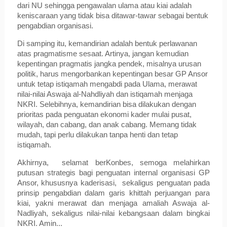
dari NU sehingga pengawalan ulama atau kiai adalah
keniscaraan yang tidak bisa ditawar-tawar sebagai bentuk
pengabdian organisasi.
Di samping itu, kemandirian adalah bentuk perlawanan
atas pragmatisme sesaat. Artinya, jangan kemudian
kepentingan pragmatis jangka pendek, misalnya urusan
politik, harus mengorbankan kepentingan besar GP Ansor
untuk tetap istiqamah mengabdi pada Ulama, merawat
nilai-nilai Aswaja al-Nahdliyah dan istiqamah menjaga
NKRI. Selebihnya, kemandirian bisa dilakukan dengan
prioritas pada penguatan ekonomi kader mulai pusat,
wilayah, dan cabang, dan anak cabang. Memang tidak
mudah, tapi perlu dilakukan tanpa henti dan tetap
istiqamah.
Akhirnya,
selamat berKonbes, semoga melahirkan
putusan strategis bagi penguatan internal organisasi GP
Ansor, khususnya kaderisasi,
sekaligus penguatan pada
prinsip pengabdian dalam garis khittah perjuangan para
kiai, yakni merawat dan menjaga amaliah Aswaja al-
Nadliyah, sekaligus nilai-nilai kebangsaan dalam bingkai
NKRI. Amin...