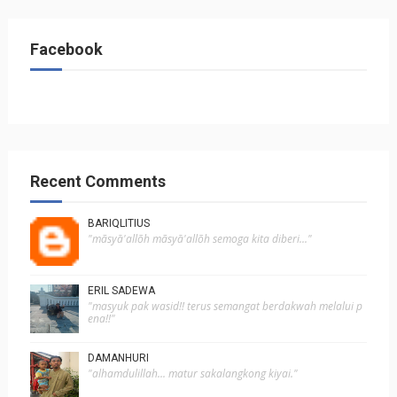
Facebook
Recent Comments
BARIQLITIUS
"mãsyā'allõh mãsyā'allõh semoga kita diberi..."
ERIL SADEWA
"masyuk pak wasid!! terus semangat berdakwah melalui p
ena!!"
DAMANHURI
"alhamdulillah... matur sakalangkong kiyai."