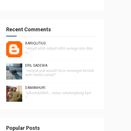
Recent Comments
BARIQLITIUS
"mãsyā'allõh mãsyā'allõh semoga kita dibe
ri..."
ERIL SADEWA
"masyuk pak wasid!! terus semangat berdak
wah melalui pena!!"
DAMANHURI
"alhamdulillah... matur sakalangkong kiya
i."
Popular Posts