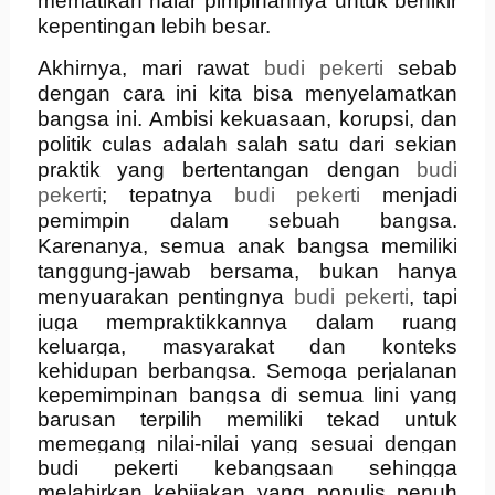
mematikan nalar pimpinannya untuk berfikir
kepentingan lebih besar.
Akhirnya, mari rawat
budi pekerti
sebab
dengan cara ini kita bisa menyelamatkan
bangsa ini. Ambisi kekuasaan, korupsi, dan
politik culas adalah salah satu dari sekian
praktik yang bertentangan dengan
budi
pekerti
; tepatnya
budi pekerti
menjadi
pemimpin dalam sebuah bangsa.
Karenanya, semua anak bangsa memiliki
tanggung-jawab bersama, bukan hanya
menyuarakan pentingnya
budi pekerti
, tapi
juga mempraktikkannya dalam ruang
keluarga, masyarakat dan konteks
kehidupan berbangsa. Semoga perjalanan
kepemimpinan bangsa di semua lini yang
barusan terpilih memiliki tekad untuk
memegang nilai-nilai yang sesuai dengan
budi pekerti kebangsaan sehingga
melahirkan kebijakan yang populis penuh