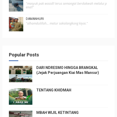
"masyuk pak wasid!! terus semangat berdakwah melalui p
ena!!"
DAMANHURI
"alhamdulillah... matur sakalangkong kiyai."
Popular Posts
DARI NDRESMO HINGGA BRANGKAL
(Jejak Perjuangan Kiai Mas Mansur)
TENTANG KHIDMAH
MBAH WIJIL KETINTANG