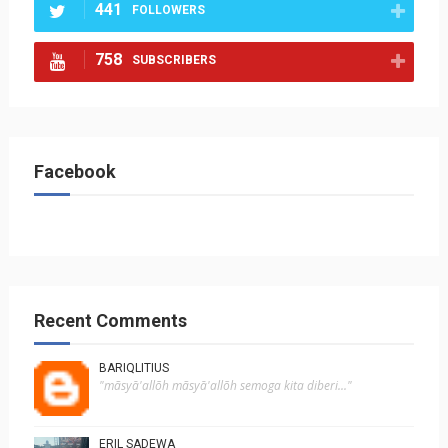
441
FOLLOWERS
758
SUBSCRIBERS
Facebook
Recent Comments
BARIQLITIUS
"mãsyā'allõh mãsyā'allõh semoga kita diberi..."
ERIL SADEWA