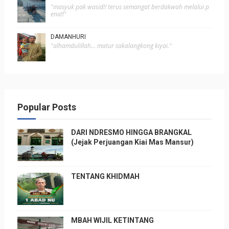
"masyuk pak wasid!! terus semangat berdakwah melalui p
ena!!"
DAMANHURI
"alhamdulillah... matur sakalangkong kiyai."
Popular Posts
DARI NDRESMO HINGGA BRANGKAL
(Jejak Perjuangan Kiai Mas Mansur)
TENTANG KHIDMAH
MBAH WIJIL KETINTANG