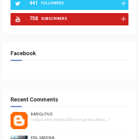
441
FOLLOWERS
758
SUBSCRIBERS
Facebook
Recent Comments
BARIQLITIUS
"mãsyā'allõh mãsyā'allõh semoga kita diberi..."
ERIL SADEWA