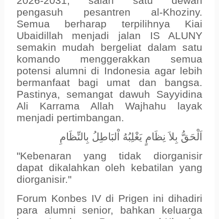
2026-2031, salah satu dewan
pengasuh pesantren al-Khoziny.
Semua berharap terpilihnya Kiai
Ubaidillah menjadi jalan IS ALUNY
semakin mudah bergeliat dalam satu
komando menggerakkan semua
potensi alumni di Indonesia agar lebih
bermanfaat bagi umat dan bangsa.
Pastinya, semangat dawuh Sayyidina
Ali Karrama Allah Wajhahu layak
menjadi pertimbangan.
اَلْحَقُّ
بِلاَ
نِظَامٍ
يَغْلِبُهُ
اْلبَاطِلُ
بِالنِّظَامِ
"Kebenaran yang tidak diorganisir
dapat dikalahkan oleh kebatilan yang
diorganisir."
Forum Konbes IV di Prigen ini dihadiri
para alumni senior, bahkan keluarga